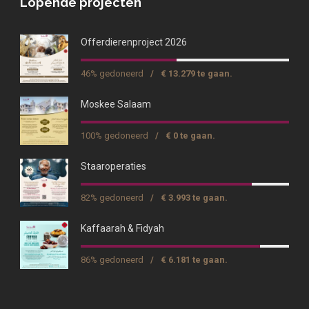
Lopende projecten
Offerdierenproject 2026
46% gedoneerd
/
€ 13.279 te gaan.
Moskee Salaam
100% gedoneerd
/
€ 0 te gaan.
Staaroperaties
82% gedoneerd
/
€ 3.993 te gaan.
Kaffaarah & Fidyah
86% gedoneerd
/
€ 6.181 te gaan.