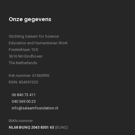
Onze gegevens
Stichting Salaam for Science
Education and Humanitarian Work
Frederiklaan 10 E
5616 NH Eindhoven
The Netherlands
Kvk-nummer: 61560995
RSIN: 854391320
06 840 73 411
040 369 00 25
info@salaamfoundation.nl
IBAN-nummer
NL68 BUNQ 2043 8301 63
(BUNQ)