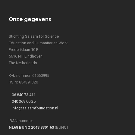
Onze gegevens
Stichting Salaam for Science
Education and Humanitarian Work
Frederiklaan 10 E
5616 NH Eindhoven
The Netherlands
Kvk-nummer: 61560995
RSIN: 854391320
06 840 73 411
040 369 00 25
info@salaamfoundation.nl
IBAN-nummer
NL68 BUNQ 2043 8301 63
(BUNQ)