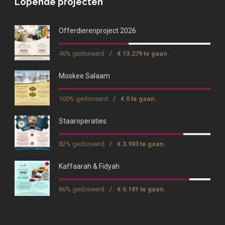
Lopende projecten
Offerdierenproject 2026
46% gedoneerd
/
€ 13.279 te gaan.
Moskee Salaam
100% gedoneerd
/
€ 0 te gaan.
Staaroperaties
82% gedoneerd
/
€ 3.993 te gaan.
Kaffaarah & Fidyah
86% gedoneerd
/
€ 6.181 te gaan.