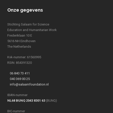
Onze gegevens
Stichting Salaam for Science
Education and Humanitarian Work
Frederiklaan 10 E
5616 NH Eindhoven
The Netherlands
Kvk-nummer: 61560995
RSIN: 854391320
06 840 73 411
040 369 00 25
info@salaamfoundation.nl
IBAN-nummer
NL68 BUNQ 2043 8301 63
(BUNQ)
BIC-nummer