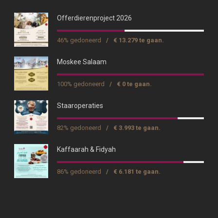
Offerdierenproject 2026
46% gedoneerd
/
€ 13.279 te gaan.
Moskee Salaam
100% gedoneerd
/
€ 0 te gaan.
Staaroperaties
82% gedoneerd
/
€ 3.993 te gaan.
Kaffaarah & Fidyah
86% gedoneerd
/
€ 6.181 te gaan.