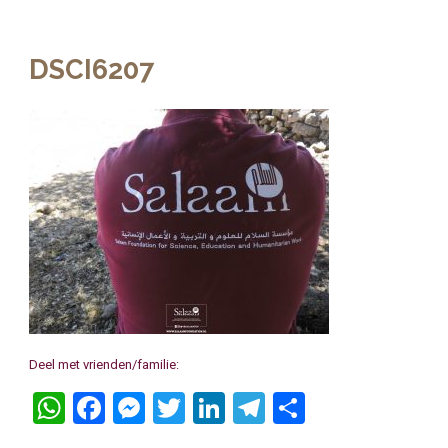
DSCI6207
Deel met vrienden/familie:
WhatsApp
Facebook
Messenger
Twitter
LinkedIn
Telegram
Delen