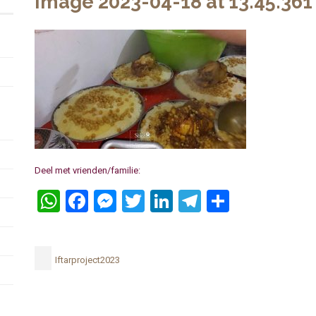
Image 2023-04-18 at 13.45.361
Deel met vrienden/familie:
WhatsApp
Facebook
Messenger
Twitter
LinkedIn
Telegram
Delen
Iftarproject2023