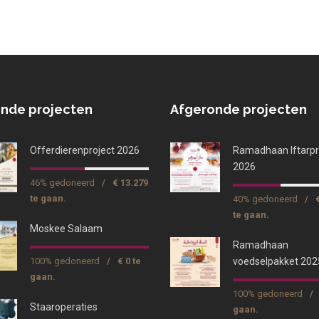
nde projecten
Afgeronde projecten
Offerdierenproject 2026
Ramadhaan Iftarpr
2026
46% gedoneerd
/
€ 13.279
te gaan.
40% gedoneerd
/
te gaan.
Moskee Salaam
Ramadhaan
100% gedoneerd
/
€ 0 te
voedselpakket 202
gaan.
100% gedoneerd
/
Staaroperaties
gaan.