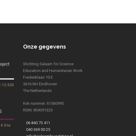
Onze gegevens
oject
Stichting Salaam for Science
Education and Humanitarian Work
Frederiklaan 10 E
5616 NH Eindhoven
€ 12.520
The Netherlands
Kvk-nummer: 61560995
RSIN: 854391320
5
06 840 73 411
€ 0 te
040 369 00 25