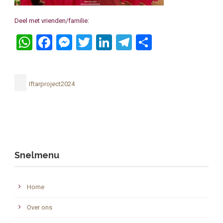
Deel met vrienden/familie:
WhatsApp
Facebook
Messenger
Twitter
LinkedIn
Telegram
Delen
Iftarproject2024
Snelmenu
Home
Over ons