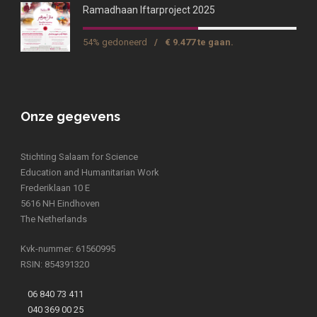
Ramadhaan Iftarproject 2025
54% gedoneerd
/
€ 9.477 te gaan.
Onze gegevens
Stichting Salaam for Science
Education and Humanitarian Work
Frederiklaan 10 E
5616 NH Eindhoven
The Netherlands
Kvk-nummer: 61560995
RSIN: 854391320
06 840 73 411
040 369 00 25