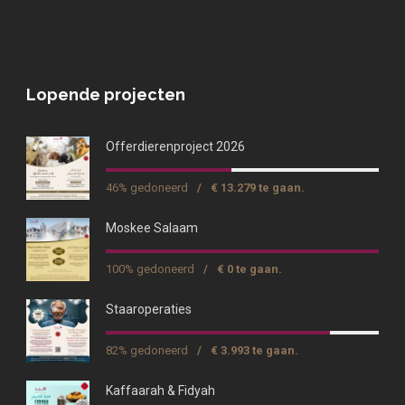
Lopende projecten
Offerdierenproject 2026
46% gedoneerd
/
€ 13.279 te gaan.
Moskee Salaam
100% gedoneerd
/
€ 0 te gaan.
Staaroperaties
82% gedoneerd
/
€ 3.993 te gaan.
Kaffaarah & Fidyah