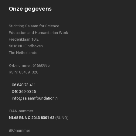
Onze gegevens
Stichting Salaam for Science
Education and Humanitarian Work
Frederiklaan 10 E
5616 NH Eindhoven
The Netherlands
Kvk-nummer: 61560995
RSIN: 854391320
06 840 73 411
040 369 00 25
info@salaamfoundation.nl
IBAN-nummer
NL68 BUNQ 2043 8301 63
(BUNQ)
BIC-nummer