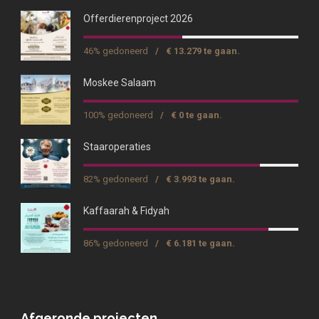
Offerdierenproject 2026
46% gedoneerd
/
€ 13.279 te gaan.
Moskee Salaam
100% gedoneerd
/
€ 0 te gaan.
Staaroperaties
82% gedoneerd
/
€ 3.993 te gaan.
Kaffaarah & Fidyah
86% gedoneerd
/
€ 6.181 te gaan.
Afgeronde projecten