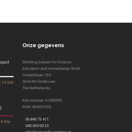
Onze gegevens
oject
Stichting Salaam for Science
Education and Humanitarian Work
Frederiklaan 10 E
5616 NH Eindhoven
€ 12.520
The Netherlands
Kvk-nummer: 61560995
RSIN: 854391320
5
06 840 73 411
€ 0 te
040 369 00 25