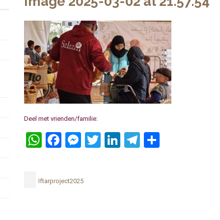
Image 2025-03-02 at 21.57.54
Deel met vrienden/familie:
WhatsApp
Facebook
Messenger
Twitter
LinkedIn
Telegram
Delen
Iftarproject2025