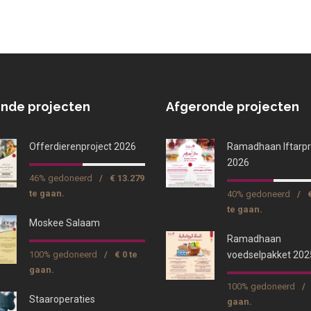
nde projecten
Afgeronde projecten
Offerdierenproject 2026
Ramadhaan Iftarpr
2026
46% gedoneerd
/
€ 13.279
te gaan.
40% gedoneerd
/
te gaan.
Moskee Salaam
Ramadhaan
100% gedoneerd
/
€ 0 te
voedselpakket 202
gaan.
100% gedoneerd
/
Staaroperaties
gaan.