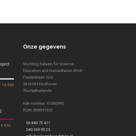
Onze gegevens
oject
Stichting Salaam for Science
Education and Humanitarian Work
Frederiklaan 10 E
5616 NH Eindhoven
€ 12.520
The Netherlands
Kvk-nummer: 61560995
RSIN: 854391320
5
06 840 73 411
€ 0 te
040 369 00 25