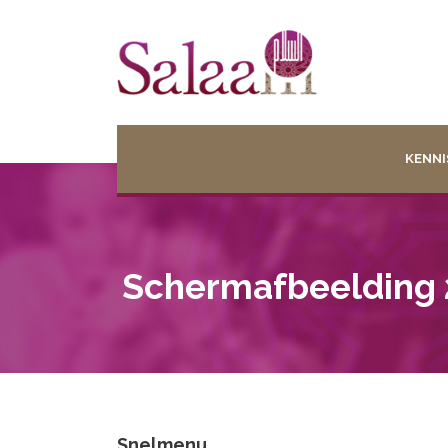
KENNI
Schermafbeelding 
Snelmenu