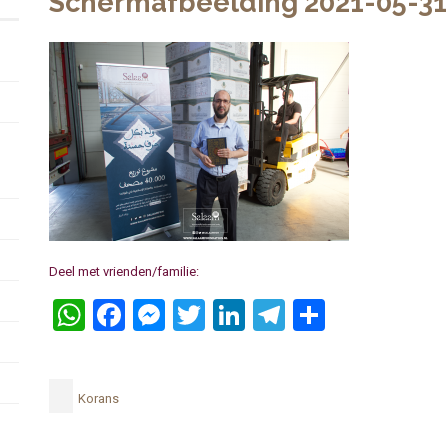
Schermafbeelding 2021-05-31
Deel met vrienden/familie:
WhatsApp
Facebook
Messenger
Twitter
LinkedIn
Telegram
Delen
Korans