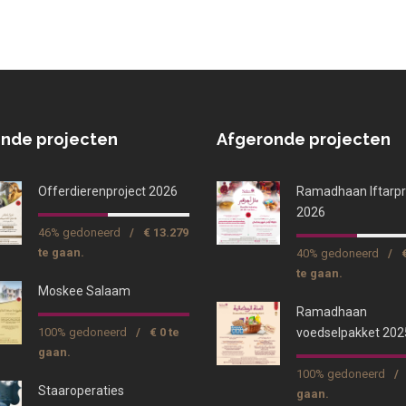
nde projecten
Afgeronde projecten
Offerdierenproject 2026
Ramadhaan Iftarpr
2026
46% gedoneerd
/
€ 13.279
te gaan.
40% gedoneerd
/
te gaan.
Moskee Salaam
Ramadhaan
100% gedoneerd
/
€ 0 te
voedselpakket 202
gaan.
100% gedoneerd
/
Staaroperaties
gaan.