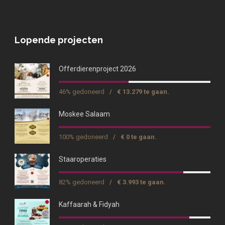
Lopende projecten
Offerdierenproject 2026
46% gedoneerd
/
€ 13.279 te gaan.
Moskee Salaam
100% gedoneerd
/
€ 0 te gaan.
Staaroperaties
82% gedoneerd
/
€ 3.993 te gaan.
Kaffaarah & Fidyah