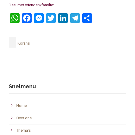
Deel met vrienden/familie:
WhatsApp
Facebook
Messenger
Twitter
LinkedIn
Telegram
Delen
Korans
Snelmenu
Home
Over ons
Thema’s