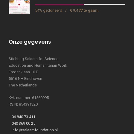
54% gedoneerd
/
€ 9.477 te gaan.
Onze gegevens
Stichting Salaam for Science
Education and Humanitarian Work
Frederiklaan 10 E
5616 NH Eindhoven
The Netherlands
Kvk-nummer: 61560995
RSIN: 854391320
06 840 73 411
040 369 00 25
info@salaamfoundation.nl