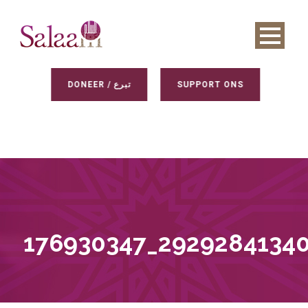
DONEER / تبرع
SUPPORT ONS
176930347_2929284134