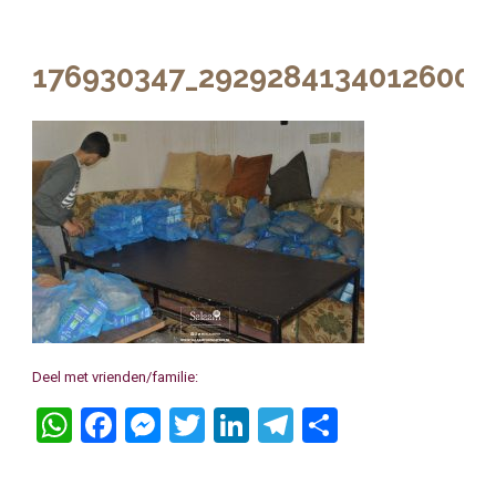
176930347_2929284134012600_
Deel met vrienden/familie:
WhatsApp
Facebook
Messenger
Twitter
LinkedIn
Telegram
Delen