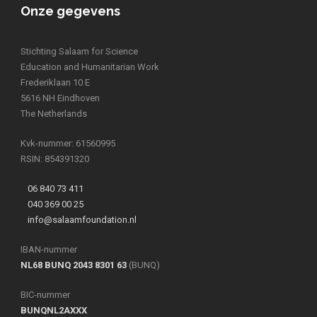
Onze gegevens
Stichting Salaam for Science
Education and Humanitarian Work
Frederiklaan 10 E
5616 NH Eindhoven
The Netherlands
Kvk-nummer: 61560995
RSIN: 854391320
06 840 73 411
040 369 00 25
info@salaamfoundation.nl
IBAN-nummer
NL68 BUNQ 2043 8301 63
(BUNQ)
BIC-nummer
BUNQNL2AXXX