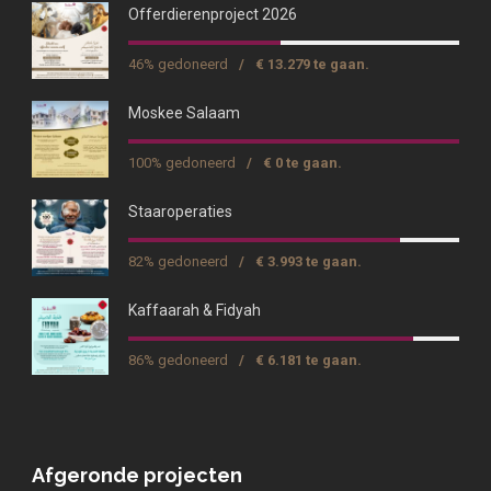
Offerdierenproject 2026
46% gedoneerd
/
€ 13.279 te gaan.
Moskee Salaam
100% gedoneerd
/
€ 0 te gaan.
Staaroperaties
82% gedoneerd
/
€ 3.993 te gaan.
Kaffaarah & Fidyah
86% gedoneerd
/
€ 6.181 te gaan.
Afgeronde projecten