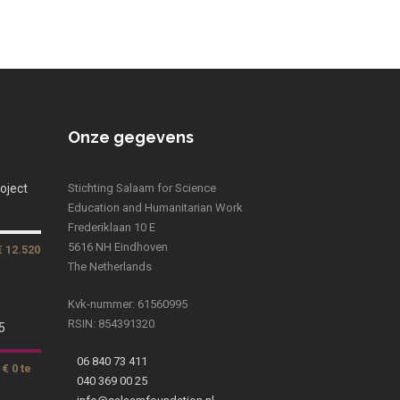
Onze gegevens
oject
Stichting Salaam for Science
Education and Humanitarian Work
Frederiklaan 10 E
5616 NH Eindhoven
€ 12.520
The Netherlands
Kvk-nummer: 61560995
RSIN: 854391320
5
06 840 73 411
€ 0 te
040 369 00 25