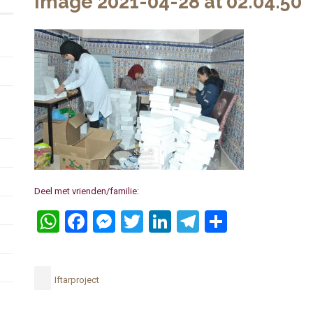
Image 2021-04-28 at 02.04.50
Deel met vrienden/familie:
WhatsApp
Facebook
Messenger
Twitter
LinkedIn
Telegram
Delen
Iftarproject