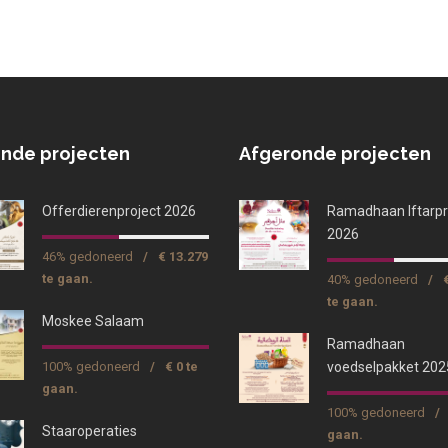
nde projecten
Afgeronde projecten
Offerdierenproject 2026
Ramadhaan Iftarpr
2026
46% gedoneerd
/
€ 13.279
te gaan.
40% gedoneerd
/
te gaan.
Moskee Salaam
Ramadhaan
100% gedoneerd
/
€ 0 te
voedselpakket 202
gaan.
100% gedoneerd
/
Staaroperaties
gaan.