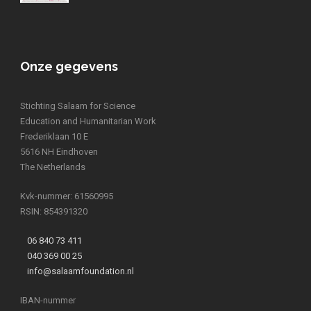
Onze gegevens
Stichting Salaam for Science
Education and Humanitarian Work
Frederiklaan 10 E
5616 NH Eindhoven
The Netherlands
Kvk-nummer: 61560995
RSIN: 854391320
06 840 73 411
040 369 00 25
info@salaamfoundation.nl
IBAN-nummer