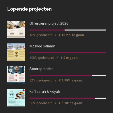
Lopende projecten
Offerdierenproject 2026
46% gedoneerd
/
€ 13.279 te gaan.
Moskee Salaam
100% gedoneerd
/
€ 0 te gaan.
Staaroperaties
82% gedoneerd
/
€ 3.993 te gaan.
Kaffaarah & Fidyah
86% gedoneerd
/
€ 6.181 te gaan.