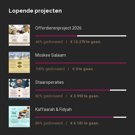
Lopende projecten
Offerdierenproject 2026
46% gedoneerd
/
€ 13.279 te gaan.
Moskee Salaam
100% gedoneerd
/
€ 0 te gaan.
Staaroperaties
82% gedoneerd
/
€ 3.993 te gaan.
Kaffaarah & Fidyah
86% gedoneerd
/
€ 6.181 te gaan.