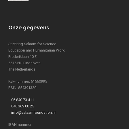
Onze gegevens
Stichting Salaam for Science
Education and Humanitarian Work
Frederiklaan 10 E
5616 NH Eindhoven
The Netherlands
Kvk-nummer: 61560995
RSIN: 854391320
06 840 73 411
040 369 00 25
info@salaamfoundation.nl
IBAN-nummer