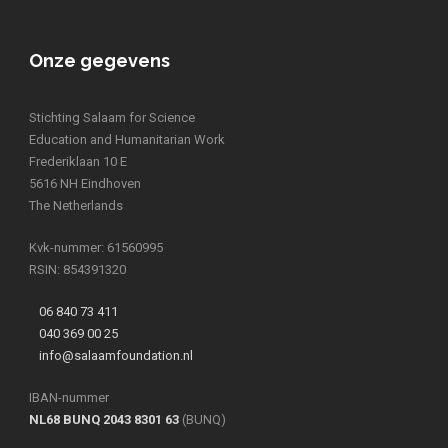
Onze gegevens
Stichting Salaam for Science
Education and Humanitarian Work
Frederiklaan 10 E
5616 NH Eindhoven
The Netherlands
Kvk-nummer: 61560995
RSIN: 854391320
06 840 73 411
040 369 00 25
info@salaamfoundation.nl
IBAN-nummer
NL68 BUNQ 2043 8301 63
(BUNQ)