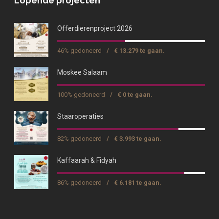
Lopende projecten
Offerdierenproject 2026
46% gedoneerd
/
€ 13.279 te gaan.
Moskee Salaam
100% gedoneerd
/
€ 0 te gaan.
Staaroperaties
82% gedoneerd
/
€ 3.993 te gaan.
Kaffaarah & Fidyah
86% gedoneerd
/
€ 6.181 te gaan.