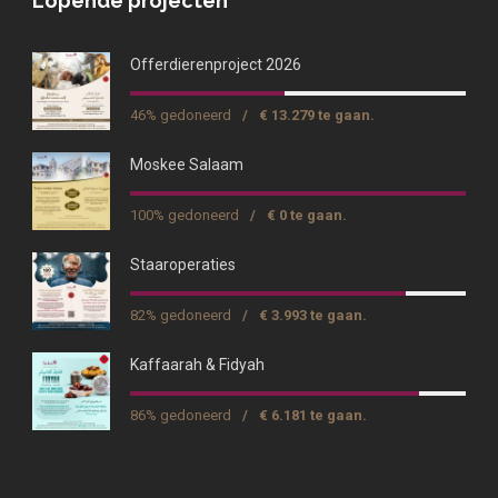
Lopende projecten
Offerdierenproject 2026
46% gedoneerd
/
€ 13.279 te gaan.
Moskee Salaam
100% gedoneerd
/
€ 0 te gaan.
Staaroperaties
82% gedoneerd
/
€ 3.993 te gaan.
Kaffaarah & Fidyah
86% gedoneerd
/
€ 6.181 te gaan.