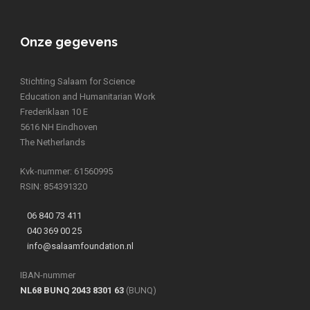
Onze gegevens
Stichting Salaam for Science
Education and Humanitarian Work
Frederiklaan 10 E
5616 NH Eindhoven
The Netherlands
Kvk-nummer: 61560995
RSIN: 854391320
06 840 73 411
040 369 00 25
info@salaamfoundation.nl
IBAN-nummer
NL68 BUNQ 2043 8301 63
(BUNQ)