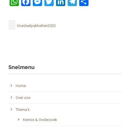
WhatsApp
Facebook
Messenger
Twitter
LinkedIn
Telegram
Delen
Voedselpakketten2023
Snelmenu
Home
Over ons
Thema’s
Kennis & Onderzoek