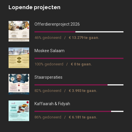
Lopende projecten
Offerdierenproject 2026
46% gedoneerd
/
€ 13.279 te gaan.
Moskee Salaam
100% gedoneerd
/
€ 0 te gaan.
Staaroperaties
82% gedoneerd
/
€ 3.993 te gaan.
Kaffaarah & Fidyah
86% gedoneerd
/
€ 6.181 te gaan.