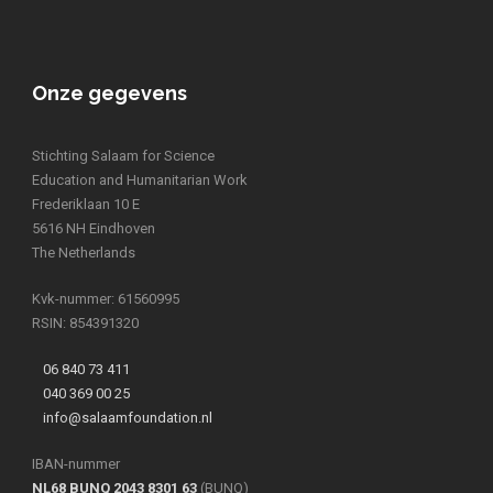
Onze gegevens
Stichting Salaam for Science
Education and Humanitarian Work
Frederiklaan 10 E
5616 NH Eindhoven
The Netherlands
Kvk-nummer: 61560995
RSIN: 854391320
06 840 73 411
040 369 00 25
info@salaamfoundation.nl
IBAN-nummer
NL68 BUNQ 2043 8301 63
(BUNQ)