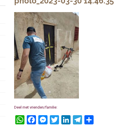
photo_2023-03-30 14.46.35
Deel met vrienden/familie:
WhatsApp
Facebook
Messenger
Twitter
LinkedIn
Telegram
Delen