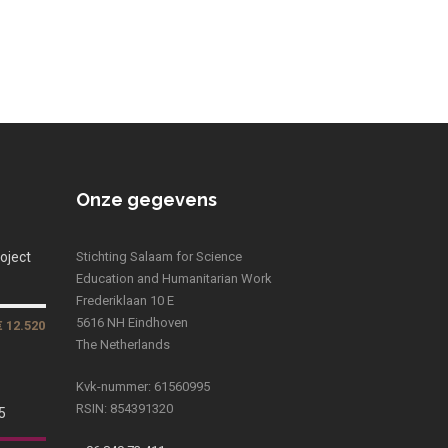
Onze gegevens
oject
Stichting Salaam for Science
Education and Humanitarian Work
Frederiklaan 10 E
5616 NH Eindhoven
€ 12.520
The Netherlands
Kvk-nummer: 61560995
RSIN: 854391320
5