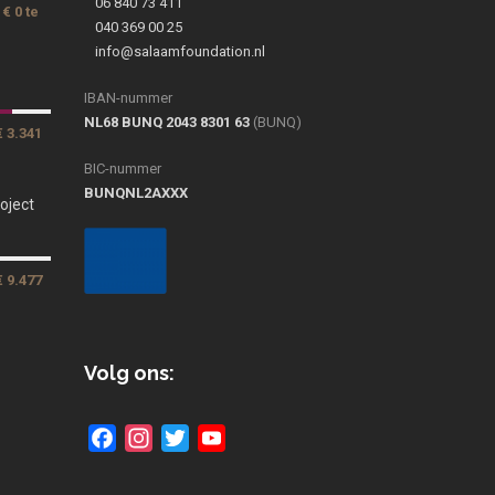
06 840 73 411
€ 0 te
040 369 00 25
info@salaamfoundation.nl
IBAN-nummer
NL68 BUNQ 2043 8301 63
(BUNQ)
€ 3.341
BIC-nummer
BUNQNL2AXXX
oject
€ 9.477
Volg ons:
Facebook
Instagram
Twitter
YouTube