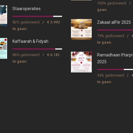
100% gedoneerd
/
Staaroperaties
gaan.
82% gedoneerd
/
€ 3.993
Zakaat alFitr 2025
te gaan.
79% gedoneerd
/
Kaffaarah & Fidyah
te gaan.
86% gedoneerd
/
€ 6.181
Ramadhaan Iftarpr
te gaan.
2025
54% gedoneerd
/
te gaan.