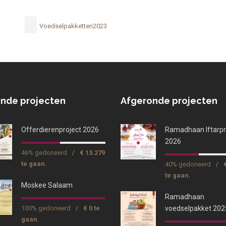
Voedselpakketten2023
nde projecten
Afgeronde projecten
Offerdierenproject 2026
Ramadhaan Iftarpr
2026
46% gedoneerd
/
€ 13.279
te gaan.
40% gedoneerd
/
te gaan.
Moskee Salaam
Ramadhaan
100% gedoneerd
/
€ 0 te
voedselpakket 202
gaan.