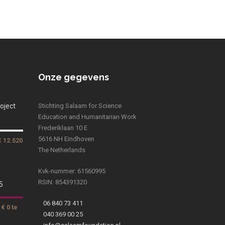
Onze gegevens
oject
Stichting Salaam for Science
Education and Humanitarian Work
Frederiklaan 10 E
5616 NH Eindhoven
€ 12.520
The Netherlands
Kvk-nummer: 61560995
RSIN: 854391320
5
06 840 73 411
€ 0 te
040 369 00 25