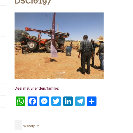
DSCI6197
Deel met vrienden/familie:
WhatsApp
Facebook
Messenger
Twitter
LinkedIn
Telegram
Delen
Waterput