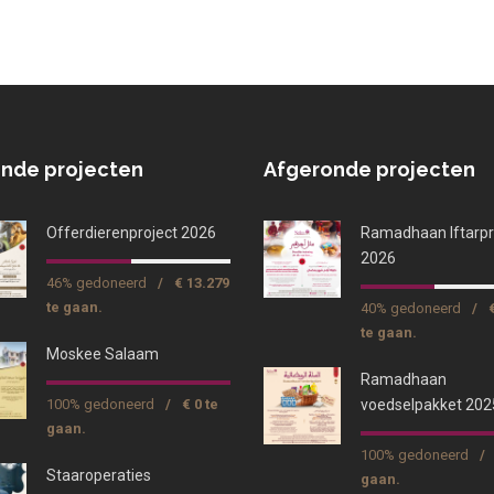
nde projecten
Afgeronde projecten
Offerdierenproject 2026
Ramadhaan Iftarpr
2026
46% gedoneerd
/
€ 13.279
te gaan.
40% gedoneerd
/
te gaan.
Moskee Salaam
Ramadhaan
100% gedoneerd
/
€ 0 te
voedselpakket 202
gaan.
100% gedoneerd
/
Staaroperaties
gaan.