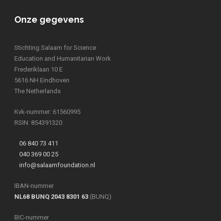
Onze gegevens
Stichting Salaam for Science
Education and Humanitarian Work
Frederiklaan 10 E
5616 NH Eindhoven
The Netherlands
Kvk-nummer: 61560995
RSIN: 854391320
06 840 73 411
040 369 00 25
info@salaamfoundation.nl
IBAN-nummer
NL68 BUNQ 2043 8301 63
(BUNQ)
BIC-nummer