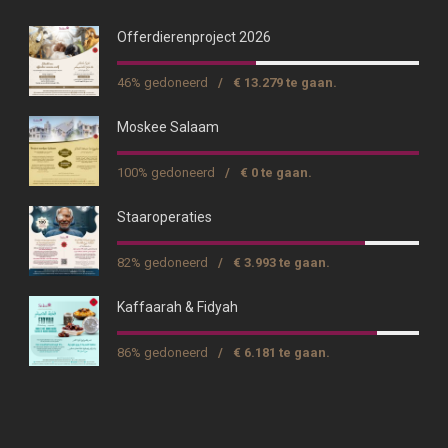
Offerdierenproject 2026
46% gedoneerd
/
€ 13.279 te gaan.
Moskee Salaam
100% gedoneerd
/
€ 0 te gaan.
Staaroperaties
82% gedoneerd
/
€ 3.993 te gaan.
Kaffaarah & Fidyah
86% gedoneerd
/
€ 6.181 te gaan.