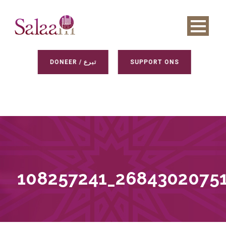
DONEER / تبرع
SUPPORT ONS
108257241_2684302075