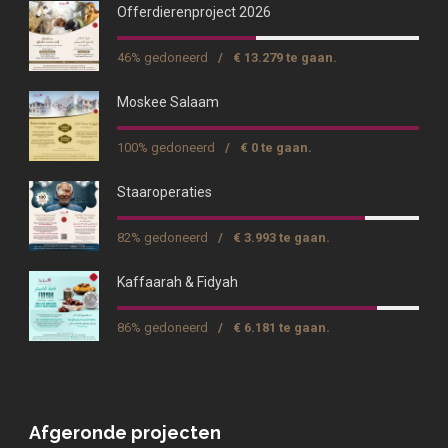
Offerdierenproject 2026
46% gedoneerd
/
€ 13.279 te gaan.
Moskee Salaam
100% gedoneerd
/
€ 0 te gaan.
Staaroperaties
82% gedoneerd
/
€ 3.993 te gaan.
Kaffaarah & Fidyah
86% gedoneerd
/
€ 6.181 te gaan.
Afgeronde projecten