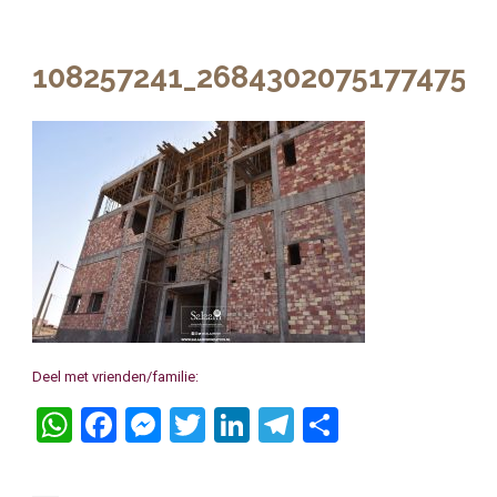
108257241_2684302075177475_
Deel met vrienden/familie:
WhatsApp
Facebook
Messenger
Twitter
LinkedIn
Telegram
Delen