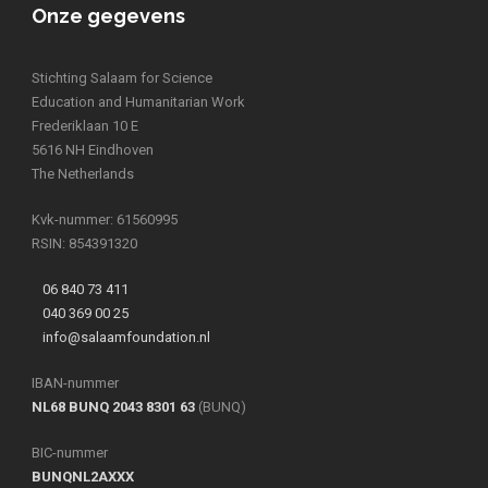
Onze gegevens
Stichting Salaam for Science
Education and Humanitarian Work
Frederiklaan 10 E
5616 NH Eindhoven
The Netherlands
Kvk-nummer: 61560995
RSIN: 854391320
06 840 73 411
040 369 00 25
info@salaamfoundation.nl
IBAN-nummer
NL68 BUNQ 2043 8301 63
(BUNQ)
BIC-nummer
BUNQNL2AXXX