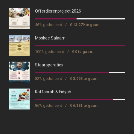
Offerdierenproject 2026
46% gedoneerd
/
€ 13.279 te gaan.
Moskee Salaam
100% gedoneerd
/
€ 0 te gaan.
Staaroperaties
82% gedoneerd
/
€ 3.993 te gaan.
Kaffaarah & Fidyah
86% gedoneerd
/
€ 6.181 te gaan.