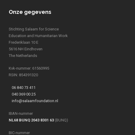
Onze gegevens
Stichting Salaam for Science
Education and Humanitarian Work
Frederiklaan 10 E
5616 NH Eindhoven
The Netherlands
Kvk-nummer: 61560995
RSIN: 854391320
06 840 73 411
040 369 00 25
info@salaamfoundation.nl
IBAN-nummer
NL68 BUNQ 2043 8301 63
(BUNQ)
BIC-nummer