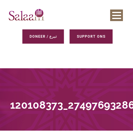
DONEER / تبرع
SUPPORT ONS
120108373_2749769328