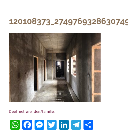
120108373_2749769328630749_
Deel met vrienden/familie:
WhatsApp
Facebook
Messenger
Twitter
LinkedIn
Telegram
Delen