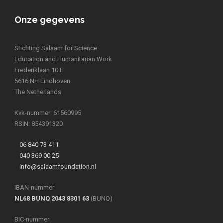
Onze gegevens
Stichting Salaam for Science
Education and Humanitarian Work
Frederiklaan 10 E
5616 NH Eindhoven
The Netherlands
Kvk-nummer: 61560995
RSIN: 854391320
06 840 73 411
040 369 00 25
info@salaamfoundation.nl
IBAN-nummer
NL68 BUNQ 2043 8301 63
(BUNQ)
BIC-nummer