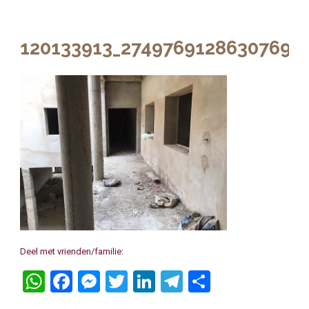
120133913_2749769128630769_
Deel met vrienden/familie:
WhatsApp
Facebook
Messenger
Twitter
LinkedIn
Telegram
Delen