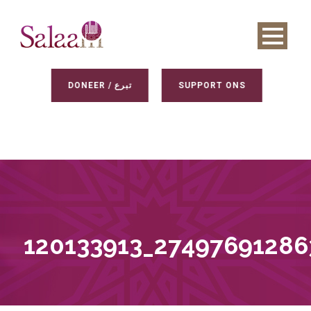
DONEER / تبرع
SUPPORT ONS
120133913_2749769128