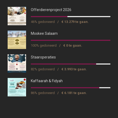
Offerdierenproject 2026
46% gedoneerd
/
€ 13.279 te gaan.
Moskee Salaam
100% gedoneerd
/
€ 0 te gaan.
Staaroperaties
82% gedoneerd
/
€ 3.993 te gaan.
Kaffaarah & Fidyah
86% gedoneerd
/
€ 6.181 te gaan.