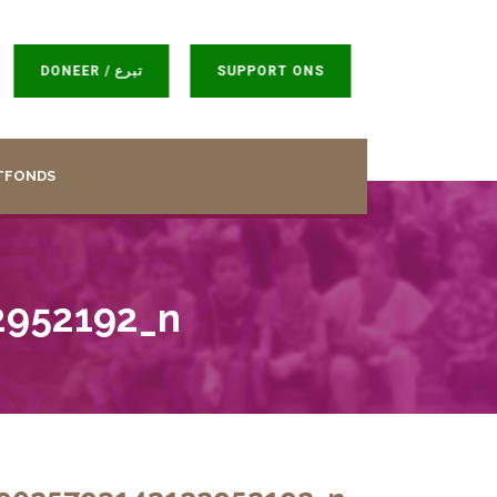
DONEER / تبرع
SUPPORT ONS
TFONDS
2952192_n