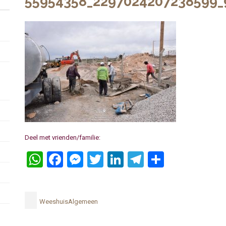
55954358_2297024207238599_
Deel met vrienden/familie:
WhatsApp
Facebook
Messenger
Twitter
LinkedIn
Telegram
Delen
WeeshuisAlgemeen