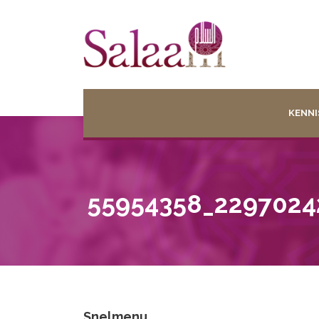
KENNI
55954358_2297024
Snelmenu