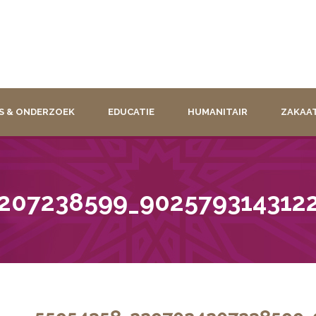
S & ONDERZOEK
EDUCATIE
HUMANITAIR
ZAKAA
207238599_902579314312