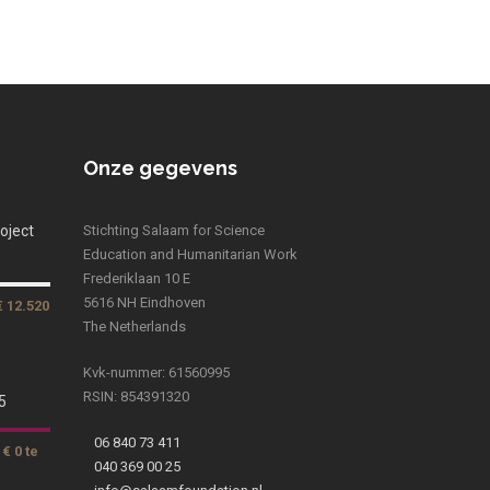
Onze gegevens
oject
Stichting Salaam for Science
Education and Humanitarian Work
Frederiklaan 10 E
5616 NH Eindhoven
€ 12.520
The Netherlands
Kvk-nummer: 61560995
RSIN: 854391320
5
06 840 73 411
€ 0 te
040 369 00 25