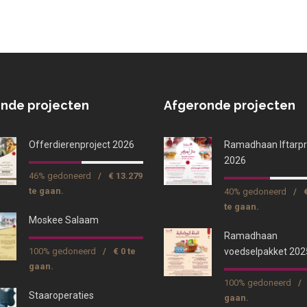
nde projecten
Afgeronde projecten
Offerdierenproject 2026
Ramadhaan Iftarpr
2026
46% gedoneerd
/
€ 13.279
te gaan.
40% gedoneerd
/
te gaan.
Moskee Salaam
Ramadhaan
100% gedoneerd
/
€ 0 te
voedselpakket 202
gaan.
100% gedoneerd
/
Staaroperaties
gaan.