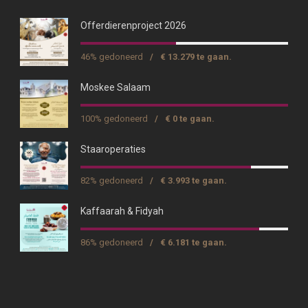
Offerdierenproject 2026
46% gedoneerd
/
€ 13.279 te gaan.
Moskee Salaam
100% gedoneerd
/
€ 0 te gaan.
Staaroperaties
82% gedoneerd
/
€ 3.993 te gaan.
Kaffaarah & Fidyah
86% gedoneerd
/
€ 6.181 te gaan.