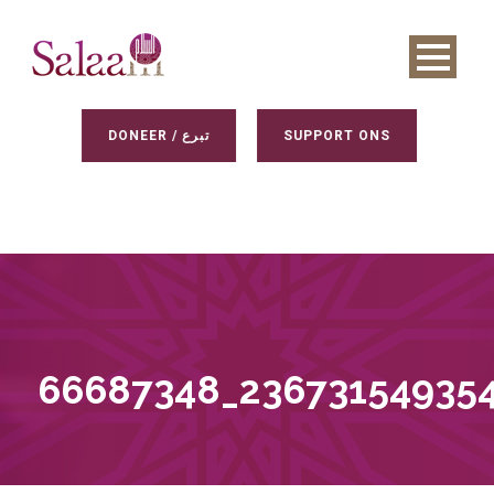
DONEER / تبرع
SUPPORT ONS
66687348_23673154935