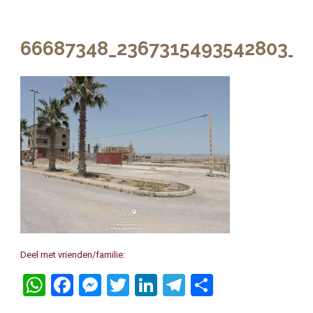
66687348_2367315493542803_7
Deel met vrienden/familie:
WhatsApp
Facebook
Messenger
Twitter
LinkedIn
Telegram
Delen