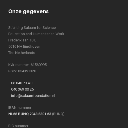
Onze gegevens
Stichting Salaam for Science
Education and Humanitarian Work
Frederiklaan 10 E
5616 NH Eindhoven
The Netherlands
Kvk-nummer: 61560995
RSIN: 854391320
06 840 73 411
040 369 00 25
info@salaamfoundation.nl
IBAN-nummer
NL68 BUNQ 2043 8301 63
(BUNQ)
BIC-nummer