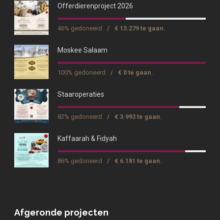
Offerdierenproject 2026
46% gedoneerd
/
€ 13.279 te gaan.
Moskee Salaam
100% gedoneerd
/
€ 0 te gaan.
Staaroperaties
82% gedoneerd
/
€ 3.993 te gaan.
Kaffaarah & Fidyah
86% gedoneerd
/
€ 6.181 te gaan.
Afgeronde projecten