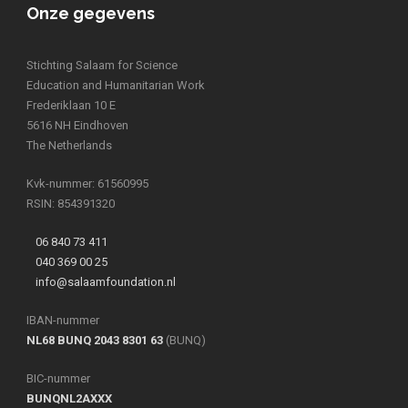
Onze gegevens
Stichting Salaam for Science
Education and Humanitarian Work
Frederiklaan 10 E
5616 NH Eindhoven
The Netherlands
Kvk-nummer: 61560995
RSIN: 854391320
06 840 73 411
040 369 00 25
info@salaamfoundation.nl
IBAN-nummer
NL68 BUNQ 2043 8301 63
(BUNQ)
BIC-nummer
BUNQNL2AXXX