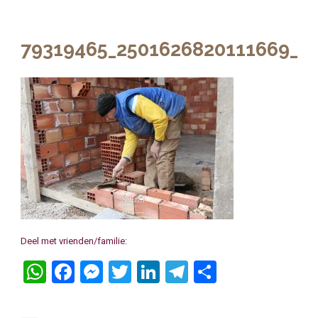
79319465_2501626820111669_8
Deel met vrienden/familie:
WhatsApp
Facebook
Messenger
Twitter
LinkedIn
Telegram
Delen