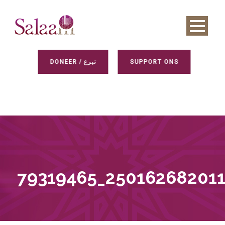
DONEER / تبرع
SUPPORT ONS
79319465_25016268201