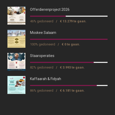
Offerdierenproject 2026
46% gedoneerd
/
€ 13.279 te gaan.
Moskee Salaam
100% gedoneerd
/
€ 0 te gaan.
Staaroperaties
82% gedoneerd
/
€ 3.993 te gaan.
Kaffaarah & Fidyah
86% gedoneerd
/
€ 6.181 te gaan.