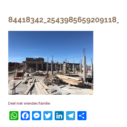
84418342_2543985659209118_8
Deel met vrienden/familie:
WhatsApp
Facebook
Messenger
Twitter
LinkedIn
Telegram
Delen