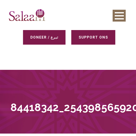
DONEER / تبرع
SUPPORT ONS
84418342_25439856592