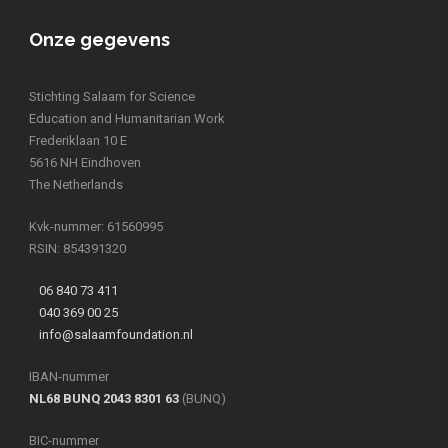
Onze gegevens
Stichting Salaam for Science
Education and Humanitarian Work
Frederiklaan 10 E
5616 NH Eindhoven
The Netherlands
Kvk-nummer: 61560995
RSIN: 854391320
06 840 73 411
040 369 00 25
info@salaamfoundation.nl
IBAN-nummer
NL68 BUNQ 2043 8301 63
(BUNQ)
BIC-nummer