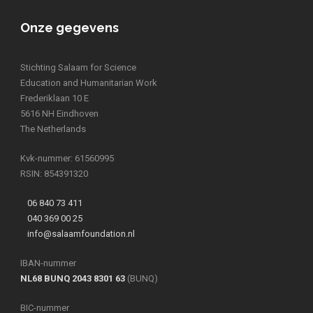
Onze gegevens
Stichting Salaam for Science
Education and Humanitarian Work
Frederiklaan 10 E
5616 NH Eindhoven
The Netherlands
Kvk-nummer: 61560995
RSIN: 854391320
06 840 73 411
040 369 00 25
info@salaamfoundation.nl
IBAN-nummer
NL68 BUNQ 2043 8301 63
(BUNQ)
BIC-nummer