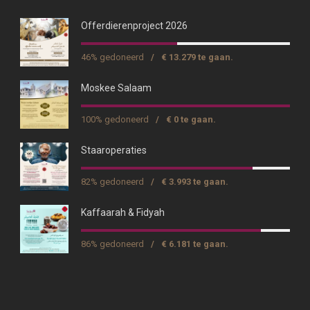
Offerdierenproject 2026
46% gedoneerd
/
€ 13.279 te gaan.
Moskee Salaam
100% gedoneerd
/
€ 0 te gaan.
Staaroperaties
82% gedoneerd
/
€ 3.993 te gaan.
Kaffaarah & Fidyah
86% gedoneerd
/
€ 6.181 te gaan.