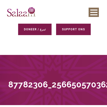
DONEER / تبرع
SUPPORT ONS
87782306_25665057036