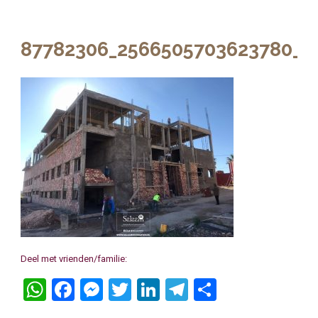
87782306_2566505703623780_6
Deel met vrienden/familie:
WhatsApp
Facebook
Messenger
Twitter
LinkedIn
Telegram
Delen