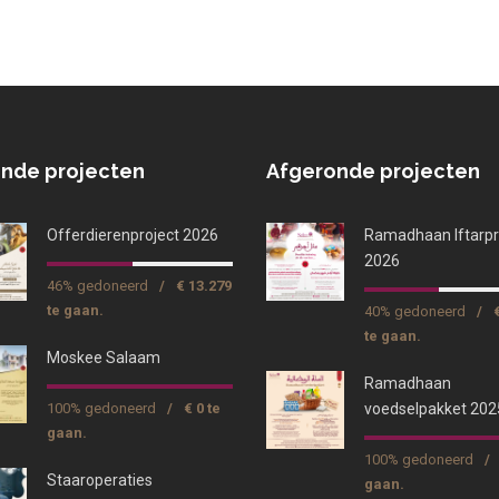
nde projecten
Afgeronde projecten
Offerdierenproject 2026
Ramadhaan Iftarpr
2026
46% gedoneerd
/
€ 13.279
te gaan.
40% gedoneerd
/
te gaan.
Moskee Salaam
Ramadhaan
100% gedoneerd
/
€ 0 te
voedselpakket 202
gaan.
100% gedoneerd
/
Staaroperaties
gaan.