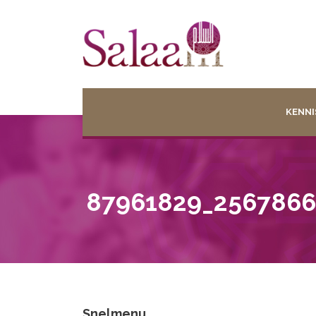
KENNI
87961829_256786
Snelmenu