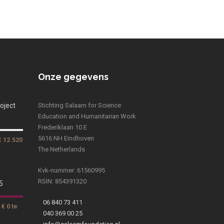
Onze gegevens
oject
Stichting Salaam for Science
Education and Humanitarian Work
Frederiklaan 10 E
5616 NH Eindhoven
€ 12.520
The Netherlands
Kvk-nummer: 61560995
RSIN: 854391320
5
06 840 73 411
€ 0 te
040 369 00 25