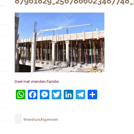
87961829_2567866023487748
Deel met vrienden/familie:
WhatsApp
Facebook
Messenger
Twitter
LinkedIn
Telegram
Delen
WeeshuisAlgemeen