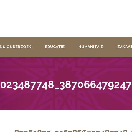
S & ONDERZOEK
EDUCATIE
HUMANITAIR
ZAKAA
6023487748_38706647924