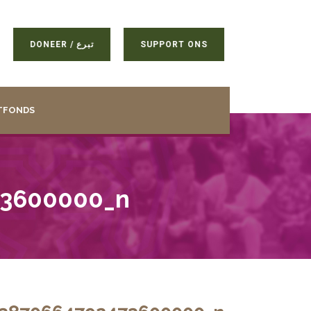
DONEER / تبرع
SUPPORT ONS
TFONDS
73600000_n