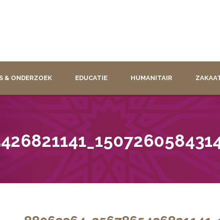
S & ONDERZOEK
EDUCATIE
HUMANITAIR
ZAKAA
426821141_150726058431