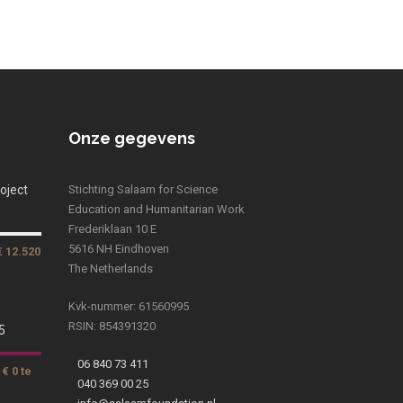
Onze gegevens
oject
Stichting Salaam for Science
Education and Humanitarian Work
Frederiklaan 10 E
5616 NH Eindhoven
€ 12.520
The Netherlands
Kvk-nummer: 61560995
RSIN: 854391320
5
06 840 73 411
€ 0 te
040 369 00 25