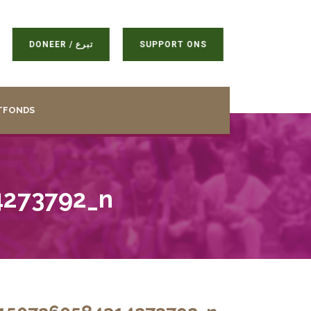
DONEER / تبرع
SUPPORT ONS
TFONDS
4273792_n