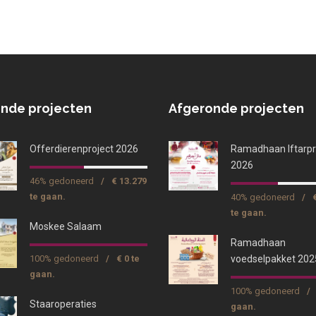
nde projecten
Afgeronde projecten
Offerdierenproject 2026
Ramadhaan Iftarpr
2026
46% gedoneerd
/
€ 13.279
te gaan.
40% gedoneerd
/
te gaan.
Moskee Salaam
Ramadhaan
100% gedoneerd
/
€ 0 te
voedselpakket 202
gaan.
100% gedoneerd
/
Staaroperaties
gaan.