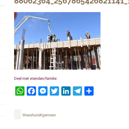
88062364_2567865426821141_
Deel met vrienden/familie:
WhatsApp
Facebook
Messenger
Twitter
LinkedIn
Telegram
Delen
WeeshuisAlgemeen