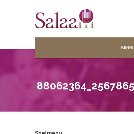
KENNI
88062364_2567865
Snelmenu