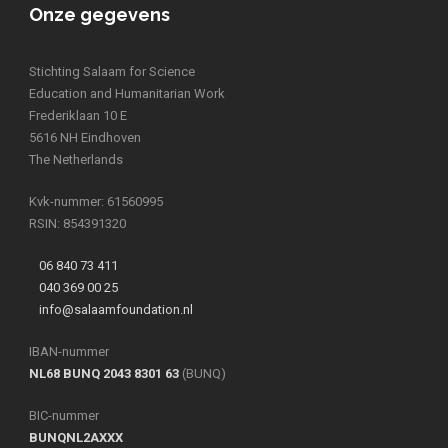
Onze gegevens
Stichting Salaam for Science
Education and Humanitarian Work
Frederiklaan 10 E
5616 NH Eindhoven
The Netherlands
Kvk-nummer: 61560995
RSIN: 854391320
06 840 73 411
040 369 00 25
info@salaamfoundation.nl
IBAN-nummer
NL68 BUNQ 2043 8301 63
(BUNQ)
BIC-nummer
BUNQNL2AXXX