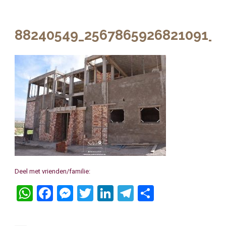
88240549_2567865926821091_6
Deel met vrienden/familie:
WhatsApp
Facebook
Messenger
Twitter
LinkedIn
Telegram
Delen