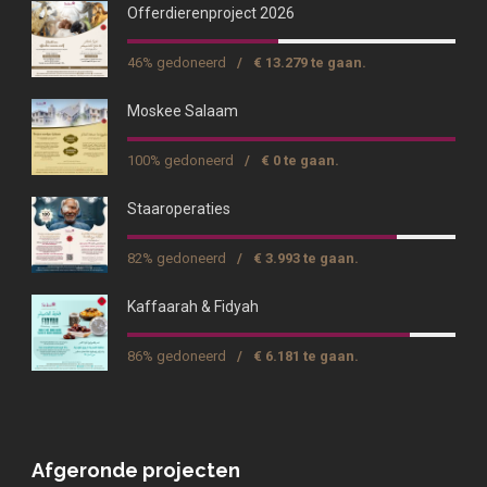
Offerdierenproject 2026
46% gedoneerd
/
€ 13.279 te gaan.
Moskee Salaam
100% gedoneerd
/
€ 0 te gaan.
Staaroperaties
82% gedoneerd
/
€ 3.993 te gaan.
Kaffaarah & Fidyah
86% gedoneerd
/
€ 6.181 te gaan.
Afgeronde projecten