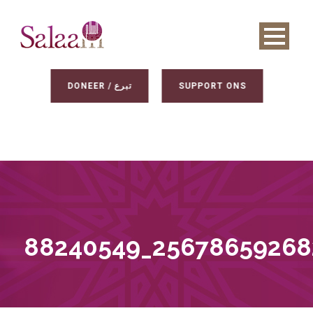
DONEER / تبرع
SUPPORT ONS
88240549_25678659268