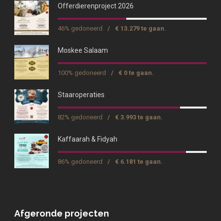
Offerdierenproject 2026
46% gedoneerd
/
€ 13.279 te gaan.
Moskee Salaam
100% gedoneerd
/
€ 0 te gaan.
Staaroperaties
82% gedoneerd
/
€ 3.993 te gaan.
Kaffaarah & Fidyah
86% gedoneerd
/
€ 6.181 te gaan.
Afgeronde projecten