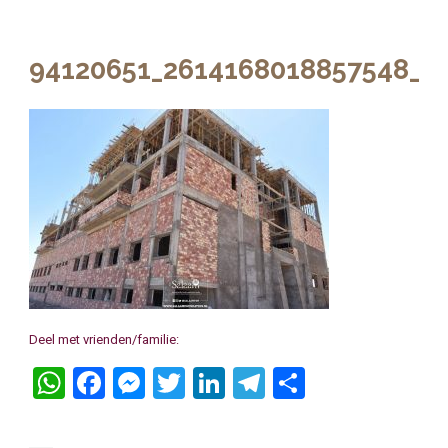
94120651_2614168018857548_2
Deel met vrienden/familie:
WhatsApp
Facebook
Messenger
Twitter
LinkedIn
Telegram
Delen