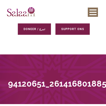
DONEER / تبرع
SUPPORT ONS
94120651_26141680188