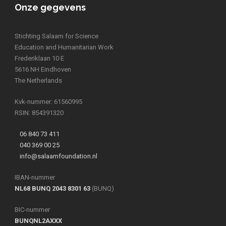
Onze gegevens
Stichting Salaam for Science
Education and Humanitarian Work
Frederiklaan 10 E
5616 NH Eindhoven
The Netherlands
Kvk-nummer: 61560995
RSIN: 854391320
06 840 73 411
040 369 00 25
info@salaamfoundation.nl
IBAN-nummer
NL68 BUNQ 2043 8301 63
(BUNQ)
BIC-nummer
BUNQNL2AXXX