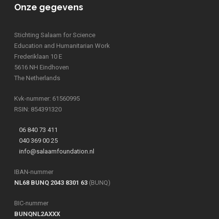
Onze gegevens
Stichting Salaam for Science
Education and Humanitarian Work
Frederiklaan 10 E
5616 NH Eindhoven
The Netherlands
Kvk-nummer: 61560995
RSIN: 854391320
06 840 73 411
040 369 00 25
info@salaamfoundation.nl
IBAN-nummer
NL68 BUNQ 2043 8301 63
(BUNQ)
BIC-nummer
BUNQNL2AXXX