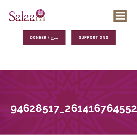
DONEER / تبرع
SUPPORT ONS
94628517_26141676455