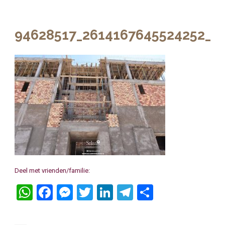
94628517_2614167645524252_3
Deel met vrienden/familie:
WhatsApp
Facebook
Messenger
Twitter
LinkedIn
Telegram
Delen