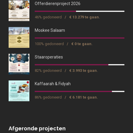
Offerdierenproject 2026
46% gedoneerd
/
€ 13.279 te gaan.
Moskee Salaam
100% gedoneerd
/
€ 0 te gaan.
Staaroperaties
82% gedoneerd
/
€ 3.993 te gaan.
Kaffaarah & Fidyah
86% gedoneerd
/
€ 6.181 te gaan.
Afgeronde projecten