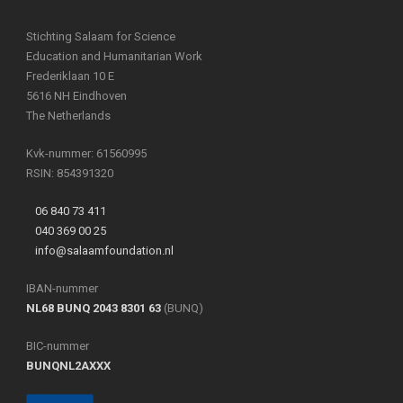
Stichting Salaam for Science
Education and Humanitarian Work
Frederiklaan 10 E
5616 NH Eindhoven
The Netherlands
Kvk-nummer: 61560995
RSIN: 854391320
06 840 73 411
040 369 00 25
info@salaamfoundation.nl
IBAN-nummer
NL68 BUNQ 2043 8301 63
(BUNQ)
BIC-nummer
BUNQNL2AXXX