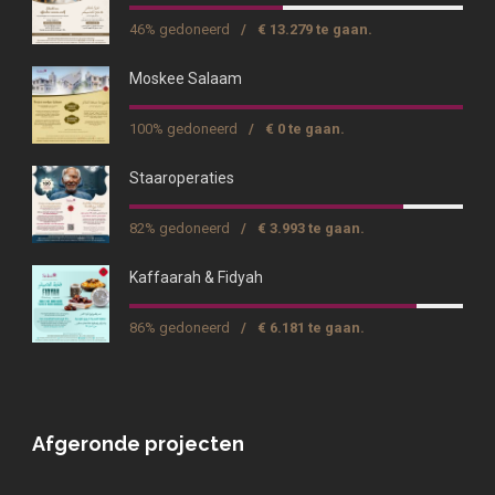
46% gedoneerd
/
€ 13.279 te gaan.
Moskee Salaam
100% gedoneerd
/
€ 0 te gaan.
Staaroperaties
82% gedoneerd
/
€ 3.993 te gaan.
Kaffaarah & Fidyah
86% gedoneerd
/
€ 6.181 te gaan.
Afgeronde projecten