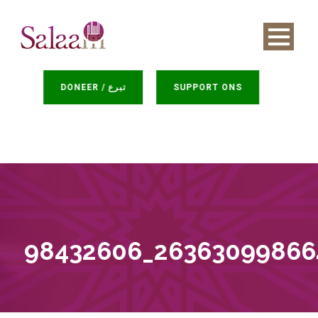
DONEER / تبرع
SUPPORT ONS
98432606_26363099866