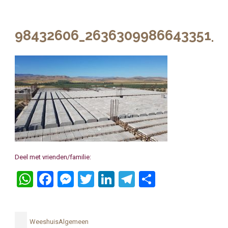
98432606_2636309986643351_5
Deel met vrienden/familie:
WhatsApp
Facebook
Messenger
Twitter
LinkedIn
Telegram
Delen
WeeshuisAlgemeen