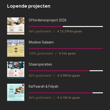
Lopende projecten
Offerdierenproject 2026
46% gedoneerd
/
€ 13.279 te gaan.
Moskee Salaam
100% gedoneerd
/
€ 0 te gaan.
Staaroperaties
82% gedoneerd
/
€ 3.993 te gaan.
Kaffaarah & Fidyah
86% gedoneerd
/
€ 6.181 te gaan.