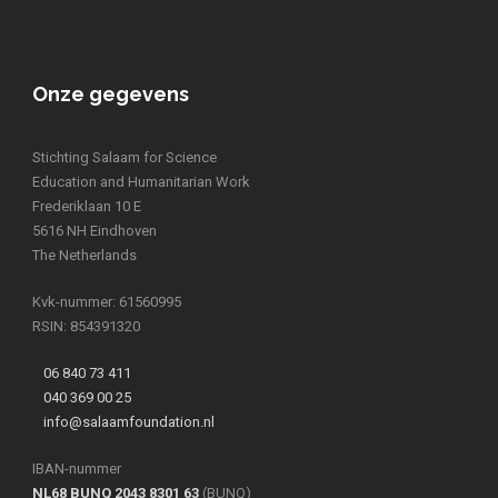
Onze gegevens
Stichting Salaam for Science
Education and Humanitarian Work
Frederiklaan 10 E
5616 NH Eindhoven
The Netherlands
Kvk-nummer: 61560995
RSIN: 854391320
06 840 73 411
040 369 00 25
info@salaamfoundation.nl
IBAN-nummer
NL68 BUNQ 2043 8301 63
(BUNQ)