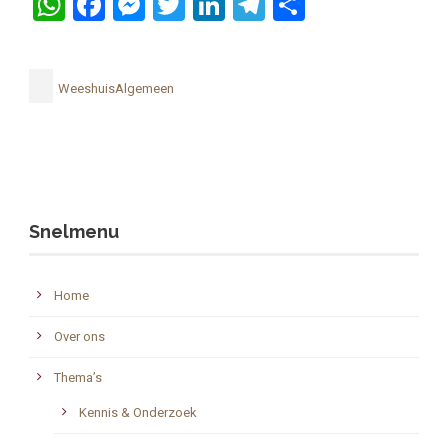
WhatsApp
Facebook
Messenger
Twitter
LinkedIn
Telegram
Delen
WeeshuisAlgemeen
Snelmenu
Home
Over ons
Thema’s
Kennis & Onderzoek