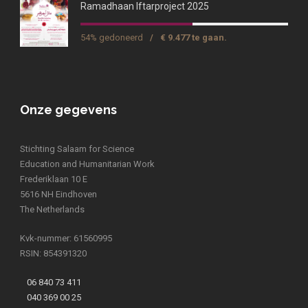
Ramadhaan Iftarproject 2025
54% gedoneerd
/
€ 9.477 te gaan.
Onze gegevens
Stichting Salaam for Science
Education and Humanitarian Work
Frederiklaan 10 E
5616 NH Eindhoven
The Netherlands
Kvk-nummer: 61560995
RSIN: 854391320
06 840 73 411
040 369 00 25