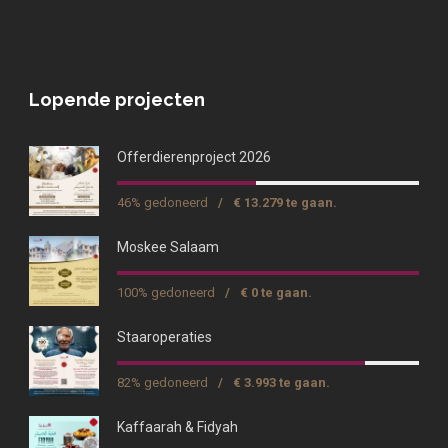
Lopende projecten
Offerdierenproject 2026
46% gedoneerd
/
€ 13.279 te gaan.
Moskee Salaam
100% gedoneerd
/
€ 0 te gaan.
Staaroperaties
82% gedoneerd
/
€ 3.993 te gaan.
Kaffaarah & Fidyah