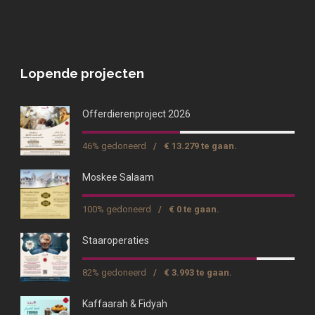
Lopende projecten
Offerdierenproject 2026
46% gedoneerd
/
€ 13.279 te gaan.
Moskee Salaam
100% gedoneerd
/
€ 0 te gaan.
Staaroperaties
82% gedoneerd
/
€ 3.993 te gaan.
Kaffaarah & Fidyah