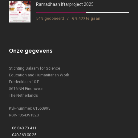
Ramadhaan Iftarproject 2025
54% gedoneerd
/
€ 9.477 te gaan.
Onze gegevens
Stichting Salaam for Science
Education and Humanitarian Work
Frederiklaan 10 E
5616 NH Eindhoven
The Netherlands
Kvk-nummer: 61560995
RSIN: 854391320
06 840 73 411
040 369 00 25