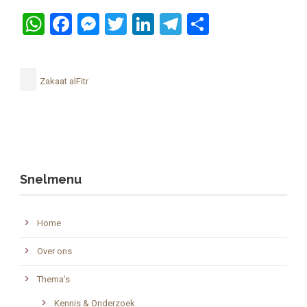
WhatsApp
Facebook
Messenger
Twitter
LinkedIn
Telegram
Delen
Zakaat alFitr
Snelmenu
Home
Over ons
Thema’s
Kennis & Onderzoek