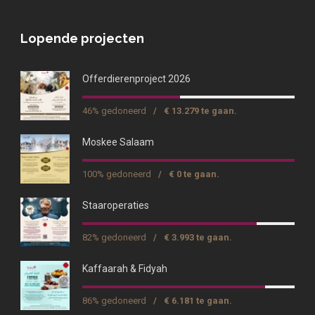
Lopende projecten
Offerdierenproject 2026
46% gedoneerd
/
€ 13.279 te gaan.
Moskee Salaam
100% gedoneerd
/
€ 0 te gaan.
Staaroperaties
82% gedoneerd
/
€ 3.993 te gaan.
Kaffaarah & Fidyah
86% gedoneerd
/
€ 6.181 te gaan.