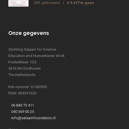
54% gedoneerd
/
€ 9.477 te gaan.
Onze gegevens
Stichting Salaam for Science
Education and Humanitarian Work
Frederiklaan 10 E
5616 NH Eindhoven
The Netherlands
Kvk-nummer: 61560995
RSIN: 854391320
06 840 73 411
040 369 00 25
info@salaamfoundation.nl