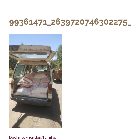
99361471_2639720746302275_6
Deel met vrienden/familie: