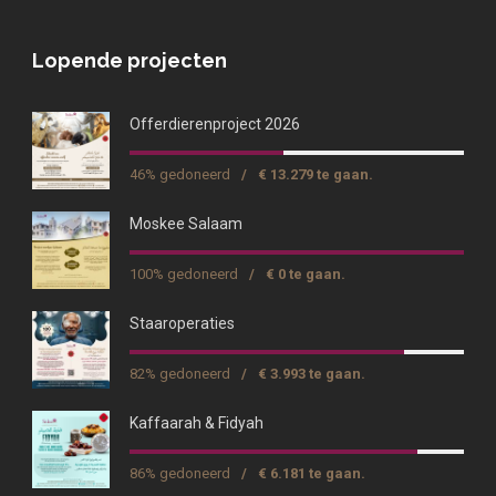
Lopende projecten
Offerdierenproject 2026
46% gedoneerd
/
€ 13.279 te gaan.
Moskee Salaam
100% gedoneerd
/
€ 0 te gaan.
Staaroperaties
82% gedoneerd
/
€ 3.993 te gaan.
Kaffaarah & Fidyah
86% gedoneerd
/
€ 6.181 te gaan.