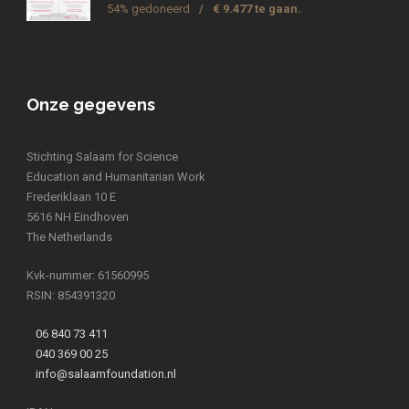
54% gedoneerd
/
€ 9.477 te gaan.
Onze gegevens
Stichting Salaam for Science
Education and Humanitarian Work
Frederiklaan 10 E
5616 NH Eindhoven
The Netherlands
Kvk-nummer: 61560995
RSIN: 854391320
06 840 73 411
040 369 00 25
info@salaamfoundation.nl