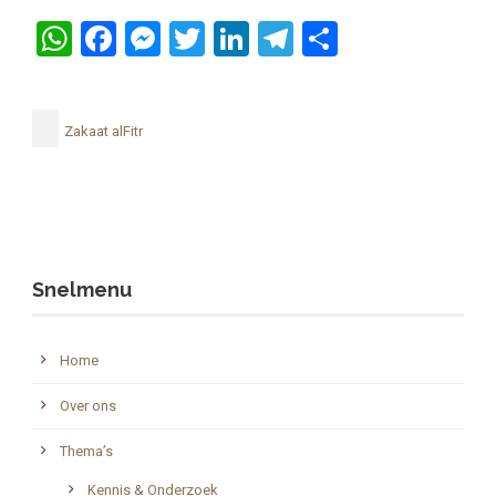
WhatsApp
Facebook
Messenger
Twitter
LinkedIn
Telegram
Delen
Zakaat alFitr
Snelmenu
Home
Over ons
Thema’s
Kennis & Onderzoek