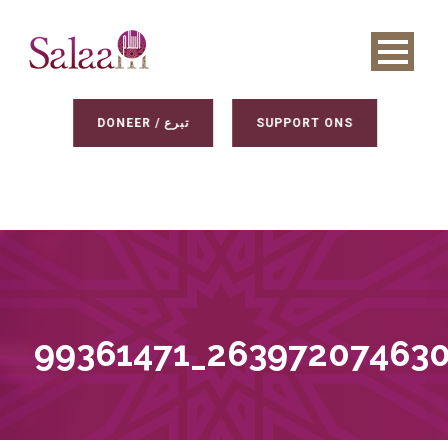
DONEER / تبرع
SUPPORT ONS
99361471_26397207463