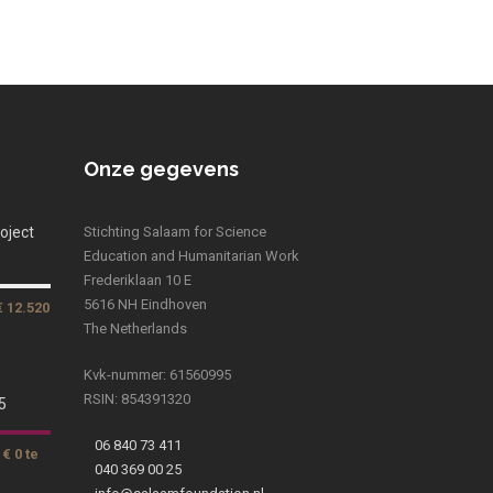
Onze gegevens
oject
Stichting Salaam for Science
Education and Humanitarian Work
Frederiklaan 10 E
5616 NH Eindhoven
€ 12.520
The Netherlands
Kvk-nummer: 61560995
RSIN: 854391320
5
06 840 73 411
€ 0 te
040 369 00 25