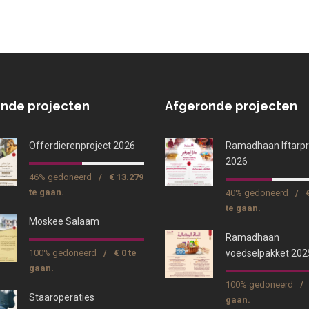
nde projecten
Afgeronde projecten
Offerdierenproject 2026
Ramadhaan Iftarpr
2026
46% gedoneerd
/
€ 13.279
te gaan.
40% gedoneerd
/
te gaan.
Moskee Salaam
Ramadhaan
100% gedoneerd
/
€ 0 te
voedselpakket 202
gaan.
100% gedoneerd
/
Staaroperaties
gaan.