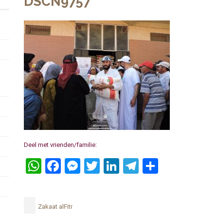
DSCN9757
Deel met vrienden/familie:
WhatsApp
Facebook
Messenger
Twitter
LinkedIn
Telegram
Delen
Zakaat alFitr