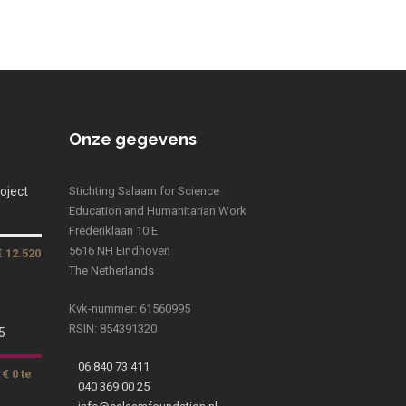
Onze gegevens
oject
Stichting Salaam for Science
Education and Humanitarian Work
Frederiklaan 10 E
5616 NH Eindhoven
€ 12.520
The Netherlands
Kvk-nummer: 61560995
RSIN: 854391320
5
06 840 73 411
€ 0 te
040 369 00 25