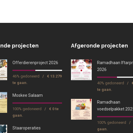
nde projecten
Afgeronde projecten
Offerdierenproject 2026
Ramadhaan Iftarpr
2026
46% gedoneerd
/
€ 13.279
te gaan.
40% gedoneerd
/
te gaan.
Moskee Salaam
Ramadhaan
100% gedoneerd
/
€ 0 te
voedselpakket 202
gaan.
100% gedoneerd
/
Staaroperaties
gaan.