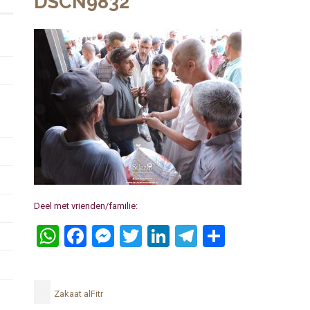
DSCN9832
Deel met vrienden/familie:
WhatsApp
Facebook
Messenger
Twitter
LinkedIn
Telegram
Delen
Zakaat alFitr