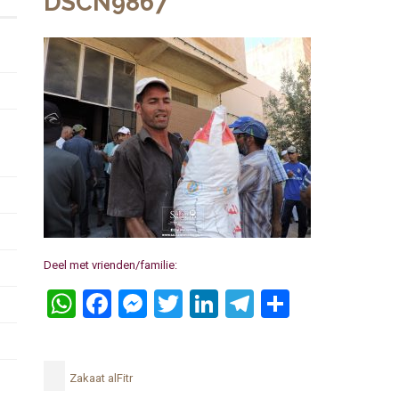
DSCN9867
Deel met vrienden/familie:
WhatsApp
Facebook
Messenger
Twitter
LinkedIn
Telegram
Delen
Zakaat alFitr