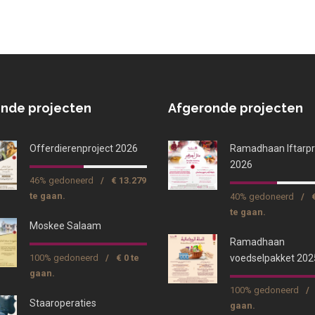
nde projecten
Afgeronde projecten
Offerdierenproject 2026
Ramadhaan Iftarpr
2026
46% gedoneerd
/
€ 13.279
te gaan.
40% gedoneerd
/
te gaan.
Moskee Salaam
Ramadhaan
100% gedoneerd
/
€ 0 te
voedselpakket 202
gaan.
100% gedoneerd
/
Staaroperaties
gaan.