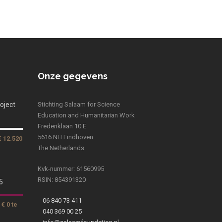
Onze gegevens
oject
Stichting Salaam for Science
Education and Humanitarian Work
Frederiklaan 10 E
5616 NH Eindhoven
€ 12.520
The Netherlands
Kvk-nummer: 61560995
RSIN: 854391320
5
06 840 73 411
€ 0 te
040 369 00 25