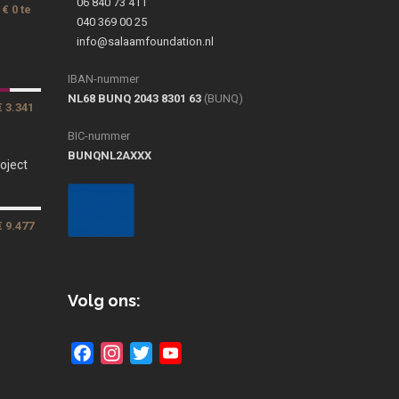
06 840 73 411
€ 0 te
040 369 00 25
info@salaamfoundation.nl
IBAN-nummer
NL68 BUNQ 2043 8301 63
(BUNQ)
€ 3.341
BIC-nummer
BUNQNL2AXXX
oject
€ 9.477
Volg ons:
Facebook
Instagram
Twitter
YouTube