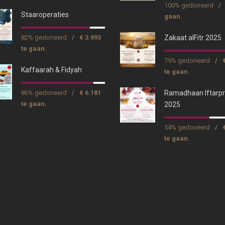
100% gedoneerd
/
Staaroperaties
gaan.
82% gedoneerd
/
€ 3.993
Zakaat alFitr 2025
te gaan.
79% gedoneerd
/
Kaffaarah & Fidyah
te gaan.
86% gedoneerd
/
€ 6.181
Ramadhaan Iftarpr
te gaan.
2025
54% gedoneerd
/
te gaan.