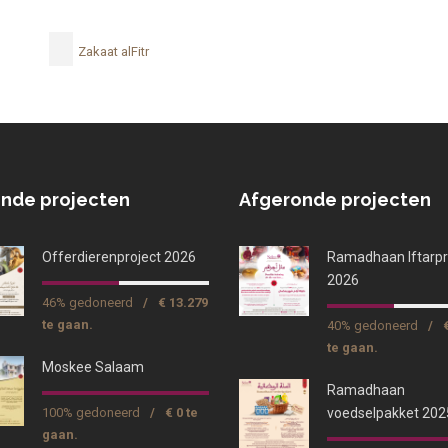
Zakaat alFitr
nde projecten
Afgeronde projecten
Offerdierenproject 2026
Ramadhaan Iftarpr
2026
46% gedoneerd
/
€ 13.279
te gaan.
40% gedoneerd
/
te gaan.
Moskee Salaam
Ramadhaan
100% gedoneerd
/
€ 0 te
voedselpakket 202
gaan.