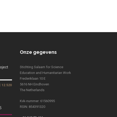
Onze gegevens
oject
Stichting Salaam for Science
Education and Humanitarian Work
Frederiklaan 10 E
5616 NH Eindhoven
€ 12.520
The Netherlands
Kvk-nummer: 61560995
RSIN: 854391320
5