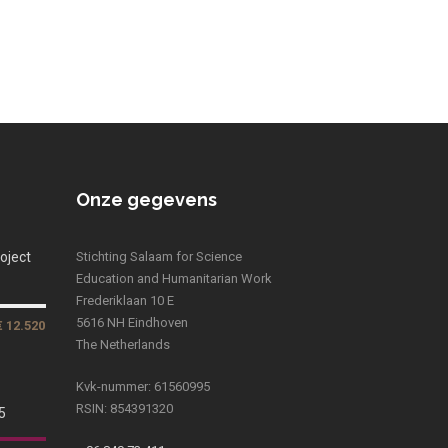
Onze gegevens
oject
Stichting Salaam for Science
Education and Humanitarian Work
Frederiklaan 10 E
5616 NH Eindhoven
€ 12.520
The Netherlands
Kvk-nummer: 61560995
RSIN: 854391320
5