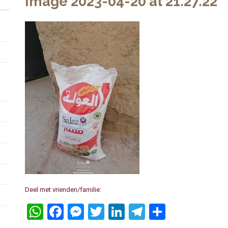
Image 2023-04-20 at 21.27.22
Deel met vrienden/familie:
WhatsApp
Facebook
Messenger
Twitter
LinkedIn
Telegram
Delen