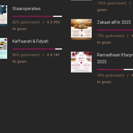
100% gedoneerd
/
Staaroperaties
gaan.
82% gedoneerd
/
€ 3.993
Zakaat alFitr 2025
te gaan.
79% gedoneerd
/
Kaffaarah & Fidyah
te gaan.
86% gedoneerd
/
€ 6.181
Ramadhaan Iftarpr
te gaan.
2025
54% gedoneerd
/
te gaan.