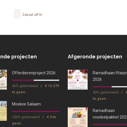
Zakaat alFitr
nde projecten
Afgeronde projecten
Offerdierenproject 2026
Ramadhaan Iftarpr
2026
46% gedoneerd
/
€ 13.279
te gaan.
40% gedoneerd
/
te gaan.
Moskee Salaam
Ramadhaan
100% gedoneerd
/
€ 0 te
voedselpakket 202
gaan.