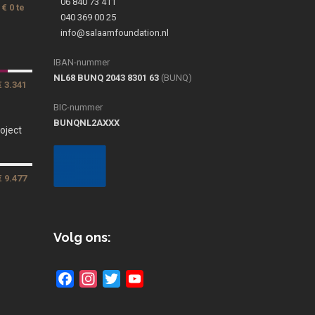
06 840 73 411
€ 0 te
040 369 00 25
info@salaamfoundation.nl
IBAN-nummer
NL68 BUNQ 2043 8301 63
(BUNQ)
€ 3.341
BIC-nummer
BUNQNL2AXXX
oject
€ 9.477
Volg ons:
Facebook
Instagram
Twitter
YouTube