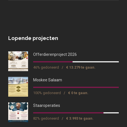
Lopende projecten
Offerdierenproject 2026
46% gedoneerd
/
€ 13.279 te gaan.
Moskee Salaam
100% gedoneerd
/
€ 0 te gaan.
Staaroperaties
82% gedoneerd
/
€ 3.993 te gaan.