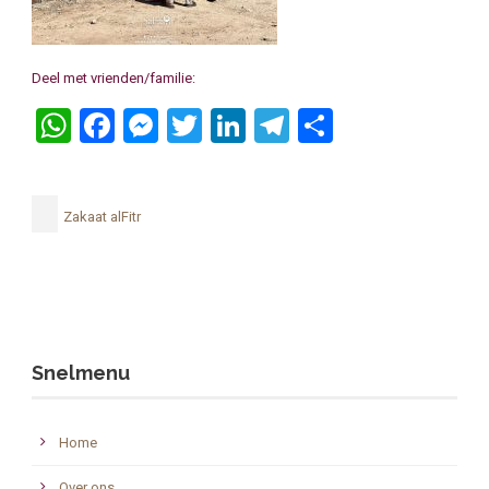
Deel met vrienden/familie:
WhatsApp
Facebook
Messenger
Twitter
LinkedIn
Telegram
Delen
Zakaat alFitr
Snelmenu
Home
Over ons