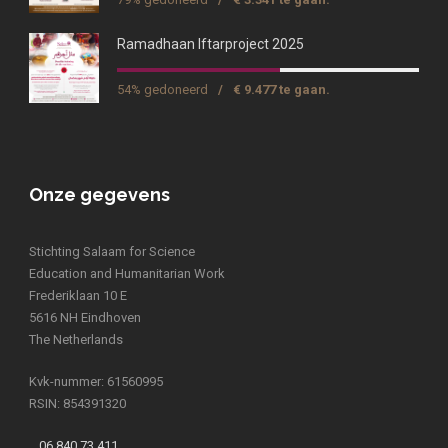
Ramadhaan Iftarproject 2025
54% gedoneerd
/
€ 9.477 te gaan.
Onze gegevens
Stichting Salaam for Science
Education and Humanitarian Work
Frederiklaan 10 E
5616 NH Eindhoven
The Netherlands
Kvk-nummer: 61560995
RSIN: 854391320
06 840 73 411