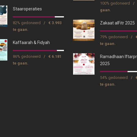
100% gedoneerd
/
Staaroperaties
gaan.
82% gedoneerd
/
€ 3.993
Zakaat alFitr 2025
te gaan.
79% gedoneerd
/
Kaffaarah & Fidyah
te gaan.
86% gedoneerd
/
€ 6.181
Ramadhaan Iftarpr
te gaan.
2025
54% gedoneerd
/
te gaan.