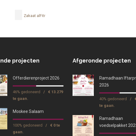
Zakaat alFitr
nde projecten
Afgeronde projecten
Offerdierenproject 2026
Ramadhaan Iftarpr
2026
46% gedoneerd
/
€ 13.279
te gaan.
40% gedoneerd
/
te gaan.
Moskee Salaam
Ramadhaan
100% gedoneerd
/
€ 0 te
voedselpakket 202
gaan.