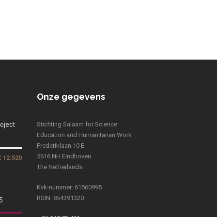
Onze gegevens
oject
Stichting Salaam for Science
Education and Humanitarian Work
Frederiklaan 10 E
5616 NH Eindhoven
€ 12.520
The Netherlands
Kvk-nummer: 61560995
RSIN: 854391320
5