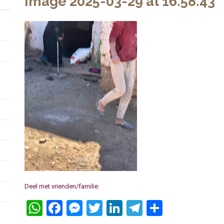
Image 2025-03-29 at 16.58.43
Deel met vrienden/familie:
WhatsApp
Facebook
Messenger
Twitter
LinkedIn
Telegram
Delen