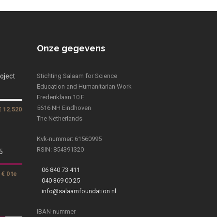
Onze gegevens
oject
Stichting Salaam for Science
Education and Humanitarian Work
Frederiklaan 10 E
5616 NH Eindhoven
€ 12.520
The Netherlands
Kvk-nummer: 61560995
RSIN: 854391320
5
06 840 73 411
€ 0 te
040 369 00 25
info@salaamfoundation.nl
IBAN-nummer