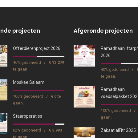
nde projecten
Afgeronde projecten
Offerdierenproject 2026
Ramadhaan Iftarpr
2026
46% gedoneerd
/
€ 13.279
te gaan.
40% gedoneerd
/
te gaan.
Moskee Salaam
Ramadhaan
100% gedoneerd
/
€ 0 te
voedselpakket 202
gaan.
100% gedoneerd
/
Staaroperaties
gaan.
82% gedoneerd
/
€ 3.993
Zakaat alFitr 2025
te gaan.