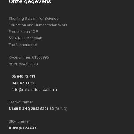
Onze gegevens
Stichting Salaam for Science
Education and Humanitarian Work
Frederiklaan 10 E
5616 NH Eindhoven
The Netherlands
Kvk-nummer: 61560995
RSIN: 854391320
06 840 73 411
040 369 00 25
info@salaamfoundation.nl
IBAN-nummer
NL68 BUNQ 2043 8301 63
(BUNQ)
BIC-nummer
BUNQNL2AXXX