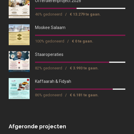
Offerdierenproject 2026
46% gedoneerd
/
€ 13.279 te gaan.
Moskee Salaam
100% gedoneerd
/
€ 0 te gaan.
Staaroperaties
82% gedoneerd
/
€ 3.993 te gaan.
Kaffaarah & Fidyah
86% gedoneerd
/
€ 6.181 te gaan.
Afgeronde projecten