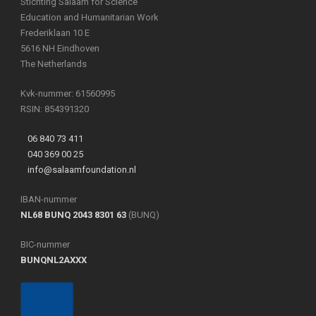
Stichting Salaam for Science
Education and Humanitarian Work
Frederiklaan 10 E
5616 NH Eindhoven
The Netherlands
Kvk-nummer: 61560995
RSIN: 854391320
06 840 73 411
040 369 00 25
info@salaamfoundation.nl
IBAN-nummer
NL68 BUNQ 2043 8301 63
(BUNQ)
BIC-nummer
BUNQNL2AXXX