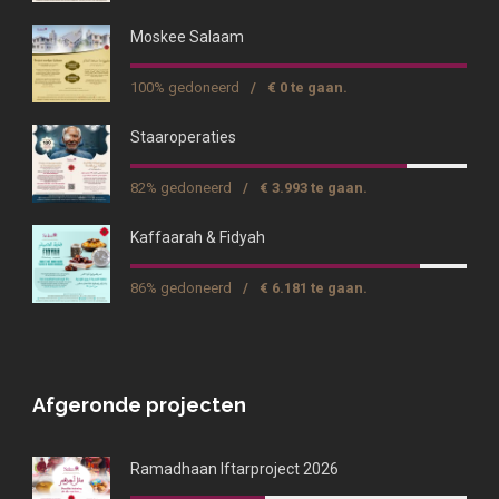
Moskee Salaam
100% gedoneerd
/
€ 0 te gaan.
Staaroperaties
82% gedoneerd
/
€ 3.993 te gaan.
Kaffaarah & Fidyah
86% gedoneerd
/
€ 6.181 te gaan.
Afgeronde projecten
Ramadhaan Iftarproject 2026