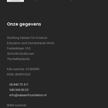
Onze gegevens
Stichting Salaam for Science
Education and Humanitarian Work
Frederiklaan 10 E
5616 NH Eindhoven
The Netherlands
Kvk-nummer: 61560995
RSIN: 854391320
06 840 73 411
040 369 00 25
info@salaamfoundation.nl
IBAN-nummer