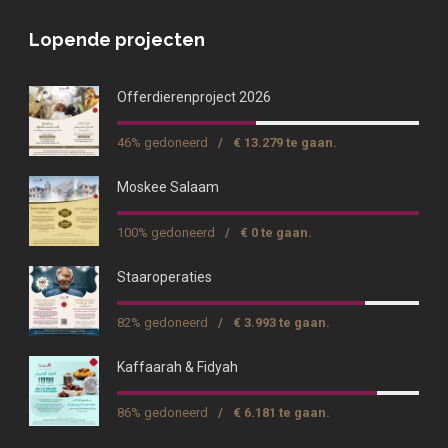
Lopende projecten
Offerdierenproject 2026
46% gedoneerd
/
€ 13.279 te gaan.
Moskee Salaam
100% gedoneerd
/
€ 0 te gaan.
Staaroperaties
82% gedoneerd
/
€ 3.993 te gaan.
Kaffaarah & Fidyah
86% gedoneerd
/
€ 6.181 te gaan.