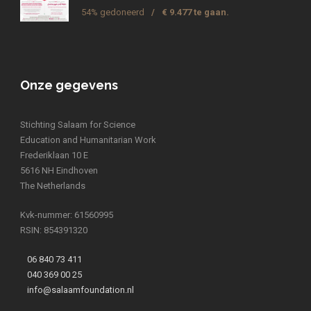
54% gedoneerd
/
€ 9.477 te gaan.
Onze gegevens
Stichting Salaam for Science
Education and Humanitarian Work
Frederiklaan 10 E
5616 NH Eindhoven
The Netherlands
Kvk-nummer: 61560995
RSIN: 854391320
06 840 73 411
040 369 00 25
info@salaamfoundation.nl