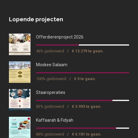
Lopende projecten
Offerdierenproject 2026
46% gedoneerd
/
€ 13.279 te gaan.
Moskee Salaam
100% gedoneerd
/
€ 0 te gaan.
Staaroperaties
82% gedoneerd
/
€ 3.993 te gaan.
Kaffaarah & Fidyah
86% gedoneerd
/
€ 6.181 te gaan.